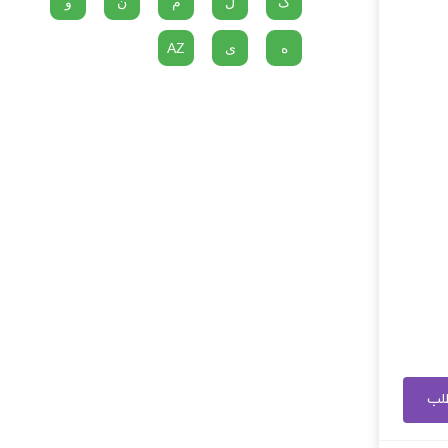
گ
ل
م
ن
و
ه
ی
AZ
طلب