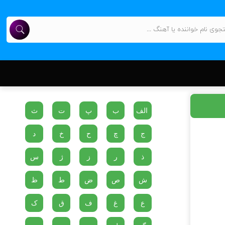
الف
ب
پ
ت
ث
ج
چ
ح
خ
د
ذ
ر
ز
ژ
س
ش
ص
ض
ط
ظ
ع
غ
ف
ق
ک