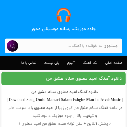
جلوه موزیک، رسانه موسیقی محور
صفحه اصلی
تک آهنگ
آلبوم
پلی لیست
تماس با ما
دانلود آهنگ امید معنوی سلام عشق من
دانلود آهنگ امید معنوی سلام عشق من
Omid Manavi
Salam Eshghe Man
In
JelvehMusic |
| Download Song
در ادامه آهنگ سلام عشق من کاری زیبا از
امید معنوی
را با سرعت عالی
و کیفیت بالا از جلوه موزیک دانلود کنید
♪ پخش آنلاین + متن ترانه سلام عشق من امید معنوی ♪