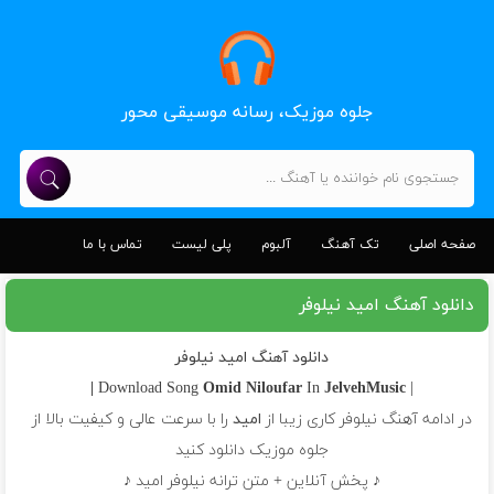
جلوه موزیک، رسانه موسیقی محور
صفحه اصلی
تک آهنگ
آلبوم
پلی لیست
تماس با ما
دانلود آهنگ امید نیلوفر
دانلود آهنگ امید نیلوفر
Omid
Niloufar
In
JelvehMusic |
| Download Song
در ادامه آهنگ نیلوفر کاری زیبا از
امید
را با سرعت عالی و کیفیت بالا از
جلوه موزیک دانلود کنید
♪ پخش آنلاین + متن ترانه نیلوفر امید ♪