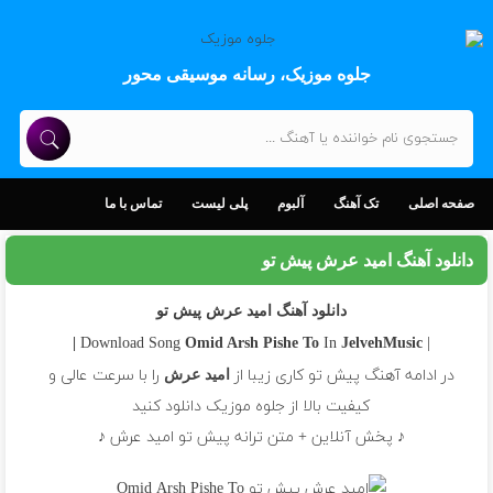
جلوه موزیک، رسانه موسیقی محور
صفحه اصلی
تک آهنگ
آلبوم
پلی لیست
تماس با ما
دانلود آهنگ امید عرش پیش تو
دانلود آهنگ امید عرش پیش تو
In
| Download Song
Omid Arsh
Pishe To
JelvehMusic |
در ادامه آهنگ پیش تو کاری زیبا از
را با سرعت عالی و
امید عرش
کیفیت بالا از جلوه موزیک دانلود کنید
♪ پخش آنلاین + متن ترانه پیش تو امید عرش ♪