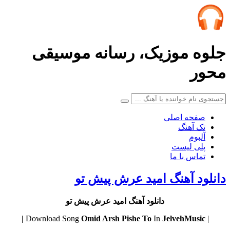
جلوه موزیک، رسانه موسیقی
محور
صفحه اصلی
تک آهنگ
آلبوم
پلی لیست
تماس با ما
دانلود آهنگ امید عرش پیش تو
دانلود آهنگ امید عرش پیش تو
Omid Arsh
Pishe To
In
JelvehMusic |
| Download Song