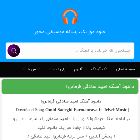
جلوه موزیک، رسانه موسیقی محور
صفحه اصلی
تک آهنگ
آلبوم
پلی لیست
تماس با ما
دانلود آهنگ امید صادقی فرمانروا
دانلود آهنگ امید صادقی فرمانروا
Omid Sadeghi
Farmanrava
In
JelvehMusic |
| Download Song
در ادامه آهنگ فرمانروا کاری زیبا از
امید صادقی
را با سرعت عالی و
کیفیت بالا از جلوه موزیک دانلود کنید
♪ پخش آنلاین + متن ترانه فرمانروا امید صادقی ♪