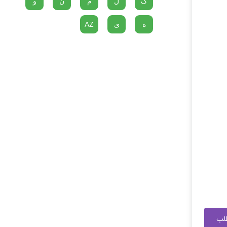
گ
ل
م
ن
و
ه
ی
AZ
طلب