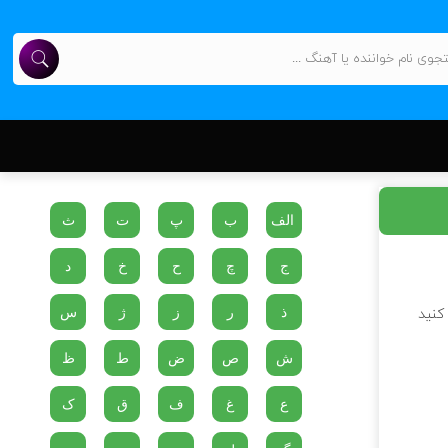
الف
ب
پ
ت
ث
ج
چ
ح
خ
د
ذ
ر
ز
ژ
س
 کنید
ش
ص
ض
ط
ظ
ع
غ
ف
ق
ک