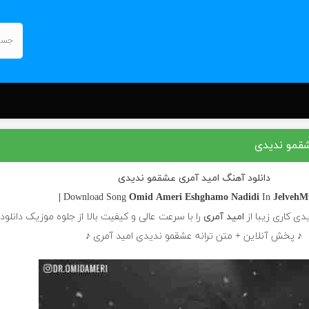
شقمو ندیدی
دانلود آهنگ امید آمری عشقمو ندیدی
Omid Ameri
Eshghamo Nadidi
In
JelvehMus
دی کاری زیبا از
امید آمری
را با سرعت عالی و کیفیت بالا از جلوه موزیک دانلود
♪ پخش آنلاین + متن ترانه عشقمو ندیدی امید آمری ♪