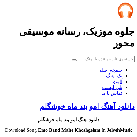
جلوه موزیک، رسانه موسیقی
محور
صفحه اصلی
تک آهنگ
آلبوم
پلی لیست
تماس با ما
دانلود آهنگ امو بند ماه خوشگلم
دانلود آهنگ امو بند ماه خوشگلم
Emo Band
Mahe Khoshgelam
In
JelvehMusic |
| Download Song