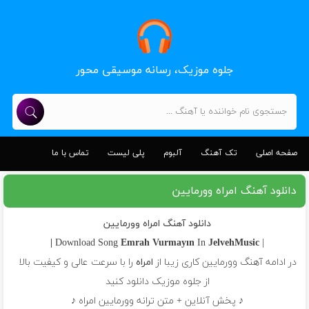
جلوه موزیک، رسانه موسیقی محور
صفحه اصلی
تک آهنگ
آلبوم
پلی لیست
تماس با ما
دانلود آهنگ امراه وورمایین
دانلود آهنگ امراه وورمایین
Emrah
Vurmayın
In
JelvehMusic |
| Download Song
در ادامه آهنگ وورمایین کاری زیبا از
امراه
را با سرعت عالی و کیفیت بالا
از جلوه موزیک دانلود کنید
♪ پخش آنلاین + متن ترانه وورمایین امراه ♪