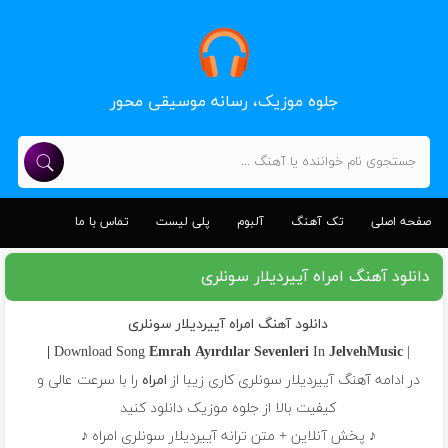
جلوه موزیک، رسانه موسیقی محور
صفحه اصلی
تک آهنگ
آلبوم
پلی لیست
تماس با ما
دانلود آهنگ امراه آییردیلار سونلری
دانلود آهنگ امراه آییردیلار سونلری
Emrah
Ayırdılar Sevenleri
In
JelvehMusic |
| Download Song
در ادامه آهنگ آییردیلار سونلری کاری زیبا از
امراه
را با سرعت عالی و
کیفیت بالا از جلوه موزیک دانلود کنید
♪ پخش آنلاین + متن ترانه آییردیلار سونلری امراه ♪