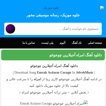
جلوه موزیک، رسانه موسیقی محور
صفحه اصلی
تک آهنگ
آلبوم
پلی لیست
تماس با ما
دانلود آهنگ امراه آجیلارین چوجوغو
دانلود آهنگ امراه آجیلارین چوجوغو
Emrah
Acıların Cocugu
In
JelvehMusic |
| Download Song
در ادامه آهنگ آجیلارین چوجوغو کاری زیبا از
امراه
را با سرعت عالی و
کیفیت بالا از جلوه موزیک دانلود کنید
♪ پخش آنلاین + متن ترانه آجیلارین چوجوغو امراه ♪