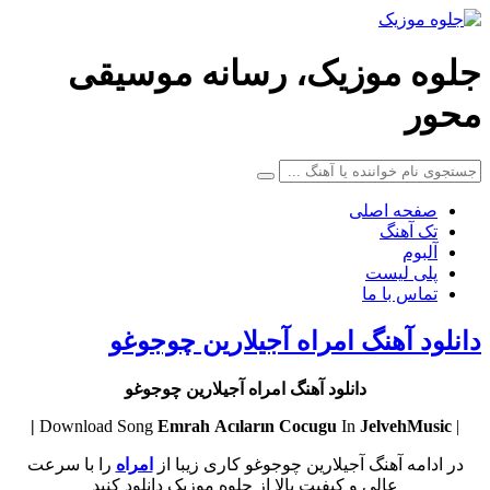
جلوه موزیک، رسانه موسیقی
محور
صفحه اصلی
تک آهنگ
آلبوم
پلی لیست
تماس با ما
دانلود آهنگ امراه آجیلارین چوجوغو
دانلود آهنگ امراه آجیلارین چوجوغو
Emrah
Acıların Cocugu
In
JelvehMusic |
| Download Song
در ادامه آهنگ آجیلارین چوجوغو کاری زیبا از
امراه
را با سرعت
عالی و کیفیت بالا از جلوه موزیک دانلود کنید