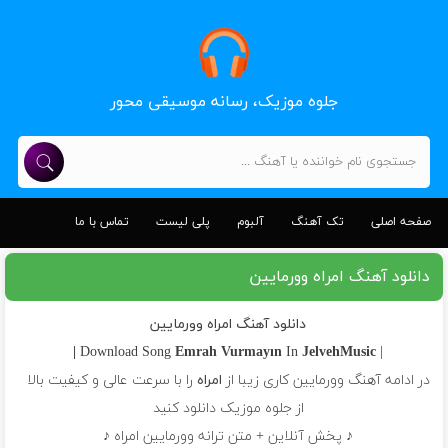
جلوه موزیک، رسانه موسیقی محور
صفحه اصلی
تک آهنگ
آلبوم
پلی لیست
تماس با ما
دانلود آهنگ امراه وورمایین
دانلود آهنگ امراه وورمایین
Emrah
Vurmayın
In
JelvehMusic |
| Download Song
در ادامه آهنگ وورمایین کاری زیبا از
امراه
را با سرعت عالی و کیفیت بالا
از جلوه موزیک دانلود کنید
♪ پخش آنلاین + متن ترانه وورمایین امراه ♪