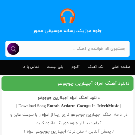
جلوه موزیک، رسانه موسیقی محور
صفحه اصلی
تک آهنگ
آلبوم
پلی لیست
تماس با ما
دانلود آهنگ امراه آجیلارین چوجوغو
دانلود آهنگ امراه آجیلارین چوجوغو
Emrah
Acıların Cocugu
In
JelvehMusic |
| Download Song
در ادامه آهنگ آجیلارین چوجوغو کاری زیبا از
امراه
را با سرعت عالی و
کیفیت بالا از جلوه موزیک دانلود کنید
♪ پخش آنلاین + متن ترانه آجیلارین چوجوغو امراه ♪