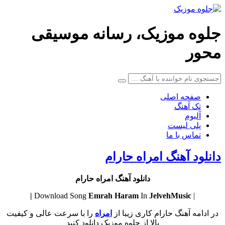
جلوه موزیک، رسانه موسیقی
محور
صفحه اصلی
تک آهنگ
آلبوم
پلی لیست
تماس با ما
دانلود آهنگ امراه حارام
دانلود آهنگ امراه حارام
Emrah
Haram
In
JelvehMusic |
| Download Song
در ادامه آهنگ حارام کاری زیبا از
امراه
را با سرعت عالی و کیفیت
بالا از جلوه موزیک دانلود کنید