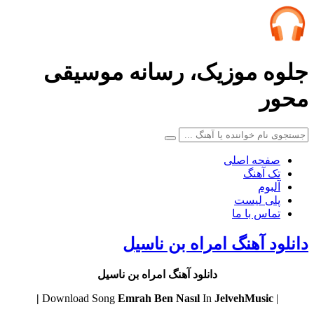
لوه موزیک، رسانه موسیقی
حور
صفحه اصلی
تک آهنگ
آلبوم
پلی لیست
تماس با ما
انلود آهنگ امراه بن ناسیل
دانلود آهنگ امراه بن ناسیل
Emrah
Ben Nasıl
In
JelvehMusic |
| Download Song