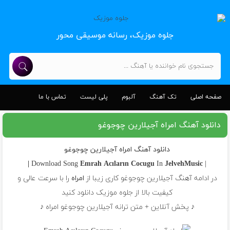
جلوه موزیک، رسانه موسیقی محور
صفحه اصلی
تک آهنگ
آلبوم
پلی لیست
تماس با ما
دانلود آهنگ امراه آجیلارین چوجوغو
دانلود آهنگ امراه آجیلارین چوجوغو
Emrah
Acıların Cocugu
In
JelvehMusic |
| Download Song
در ادامه آهنگ آجیلارین چوجوغو کاری زیبا از
امراه
را با سرعت عالی و
کیفیت بالا از جلوه موزیک دانلود کنید
♪ پخش آنلاین + متن ترانه آجیلارین چوجوغو امراه ♪