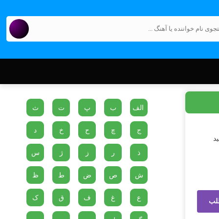
الف
ب
پ
ت
ث
ج
چ
ح
خ
د
ید
ذ
ر
ز
ژ
س
ش
ص
ض
ط
ظ
ع
غ
ف
ق
ک
لب