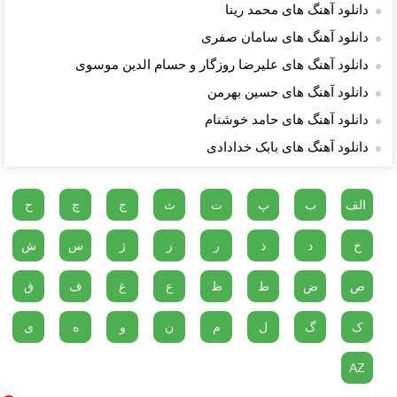
دانلود آهنگ های محمد رینا
دانلود آهنگ های سامان صفری
دانلود آهنگ های علیرضا روزگار و حسام الدین موسوی
دانلود آهنگ های حسین بهرمن
دانلود آهنگ های حامد خوشنام
دانلود آهنگ های بابک خدادادی
الف
ب
پ
ت
ث
ج
چ
ح
خ
د
ذ
ر
ز
ژ
س
ش
ص
ض
ط
ظ
ع
غ
ف
ق
ک
گ
ل
م
ن
و
ه
ی
AZ