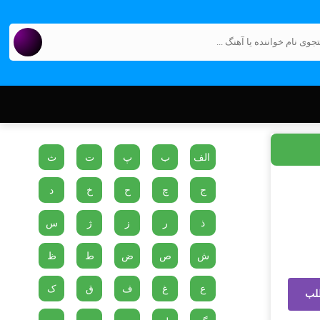
الف
ب
پ
ت
ث
ج
چ
ح
خ
د
ذ
ر
ز
ژ
س
ش
ص
ض
ط
ظ
ع
غ
ف
ق
ک
لب