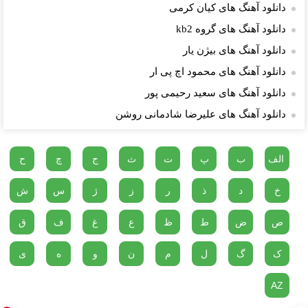
دانلود آهنگ های کیان کرمی
دانلود آهنگ های گروه kb2
دانلود آهنگ های بیژن یار
دانلود آهنگ های محمود اچ پی ار
دانلود آهنگ های سعید رحیمی پور
دانلود آهنگ های علیرضا شادمانی روشن
الف
ب
پ
ت
ث
ج
چ
ح
خ
د
ذ
ر
ز
ژ
س
ش
ص
ض
ط
ظ
ع
غ
ف
ق
ک
گ
ل
م
ن
و
ه
ی
AZ