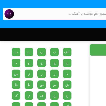
الف
ب
پ
ت
ث
ج
چ
ح
خ
د
ذ
ر
ز
ژ
س
ش
ص
ض
ط
ظ
ع
غ
ف
ق
ک