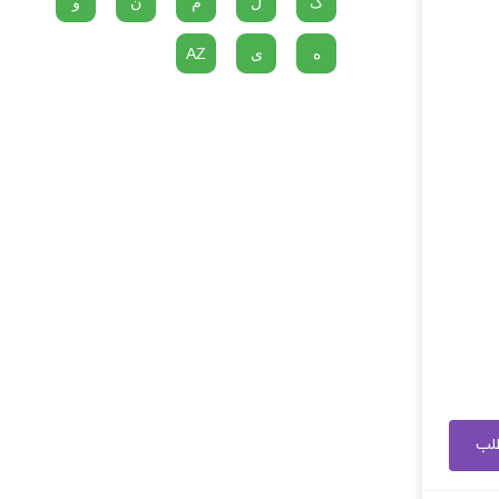
گ
ل
م
ن
و
ه
ی
AZ
طلب