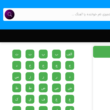
الف
ب
پ
ت
ث
ج
چ
ح
خ
د
ذ
ر
ز
ژ
س
ش
ص
ض
ط
ظ
ع
غ
ف
ق
ک