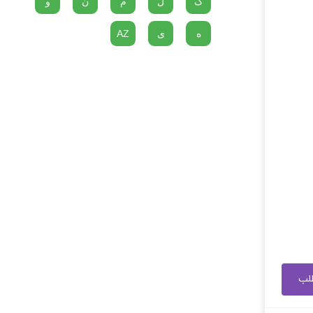
گ
ل
م
ن
و
ه
ی
AZ
طلب