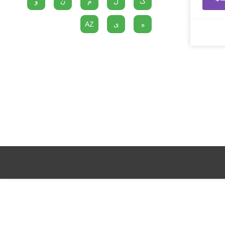
گ
ل
م
ن
و
ه
ی
AZ