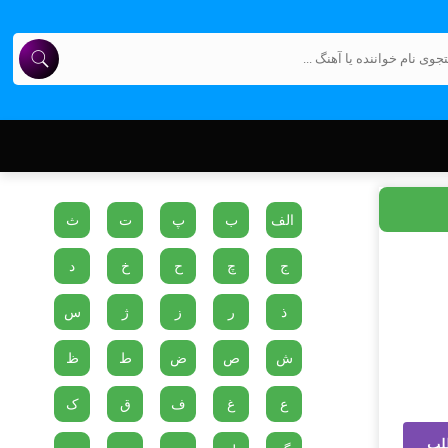
الف
ب
پ
ت
ث
ج
چ
ح
خ
د
ذ
ر
ز
ژ
س
ش
ص
ض
ط
ظ
ع
غ
ف
ق
ک
لب