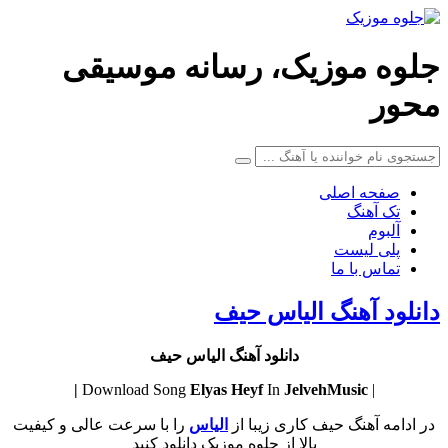
جلوه موزیک، رسانه موسیقی
محور
صفحه اصلی
تک آهنگ
آلبوم
پلی لیست
تماس با ما
دانلود آهنگ الیاس حیف
دانلود آهنگ الیاس حیف
Elyas
Heyf
In
JelvehMusic |
| Download Song
در ادامه آهنگ حیف کاری زیبا از
الیاس
را با سرعت عالی و کیفیت
بالا از جلوه موزیک دانلود کنید