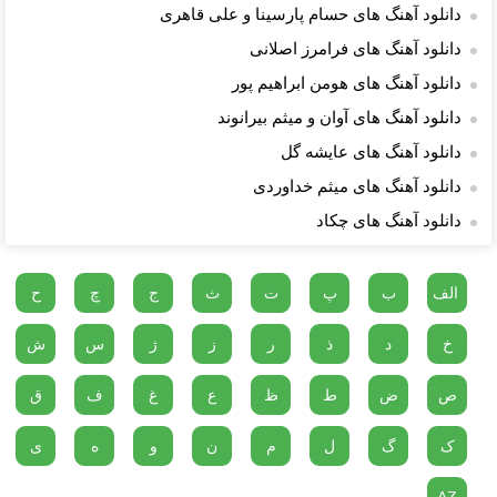
دانلود آهنگ های حسام پارسینا و علی قاهری
دانلود آهنگ های فرامرز اصلانی
دانلود آهنگ های هومن ابراهیم پور
دانلود آهنگ های آوان و میثم بیرانوند
دانلود آهنگ های عایشه گل
دانلود آهنگ های میثم خداوردی
دانلود آهنگ های چکاد
الف
ب
پ
ت
ث
ج
چ
ح
خ
د
ذ
ر
ز
ژ
س
ش
ص
ض
ط
ظ
ع
غ
ف
ق
ک
گ
ل
م
ن
و
ه
ی
AZ