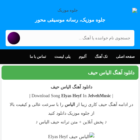
جلوه موزیک، رسانه موسیقی محور
صفحه اصلی
تک آهنگ
آلبوم
پلی لیست
تماس با ما
دانلود آهنگ الیاس حیف
دانلود آهنگ الیاس حیف
Elyas
Heyf
In
JelvehMusic |
| Download Song
در ادامه آهنگ حیف کاری زیبا از
الیاس
را با سرعت عالی و کیفیت بالا
از جلوه موزیک دانلود کنید
♪ پخش آنلاین + متن ترانه حیف الیاس ♪