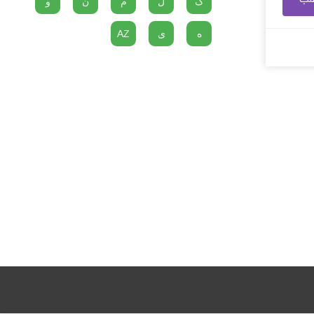
گ
ل
م
ن
و
ه
ی
AZ