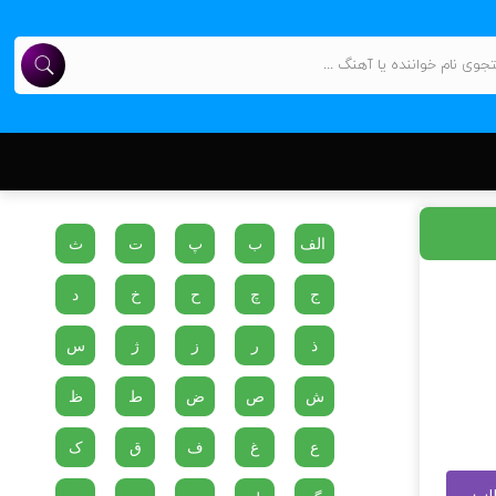
الف
ب
پ
ت
ث
ج
چ
ح
خ
د
ذ
ر
ز
ژ
س
ش
ص
ض
ط
ظ
ع
غ
ف
ق
ک
طلب