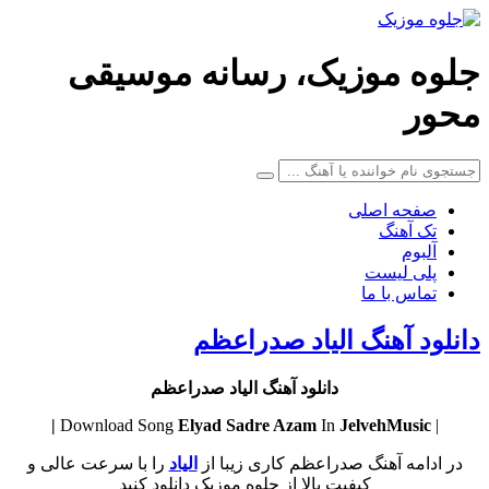
جلوه موزیک، رسانه موسیقی
محور
صفحه اصلی
تک آهنگ
آلبوم
پلی لیست
تماس با ما
دانلود آهنگ الیاد صدراعظم
دانلود آهنگ الیاد صدراعظم
Elyad
Sadre Azam
In
JelvehMusic |
| Download Song
در ادامه آهنگ صدراعظم کاری زیبا از
الیاد
را با سرعت عالی و
کیفیت بالا از جلوه موزیک دانلود کنید