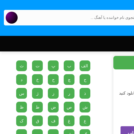
الف
ب
پ
ت
ث
ج
چ
ح
خ
د
لود کنید
ذ
ر
ز
ژ
س
ش
ص
ض
ط
ظ
ع
غ
ف
ق
ک
لب