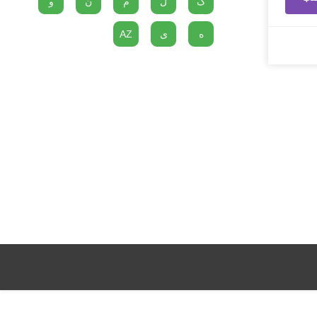
گ
ل
م
ن
و
ه
ی
AZ