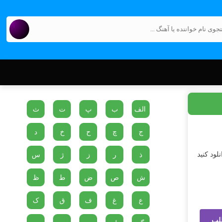
الف
ب
پ
ت
ث
ج
چ
ح
خ
د
لود کنید
ذ
ر
ز
ژ
س
ش
ص
ض
ط
ظ
ع
غ
ف
ق
ک
لب