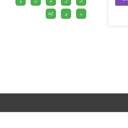
گ
ل
م
ن
و
ه
ی
AZ