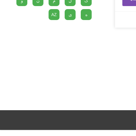
گ
ل
م
ن
و
ه
ی
AZ