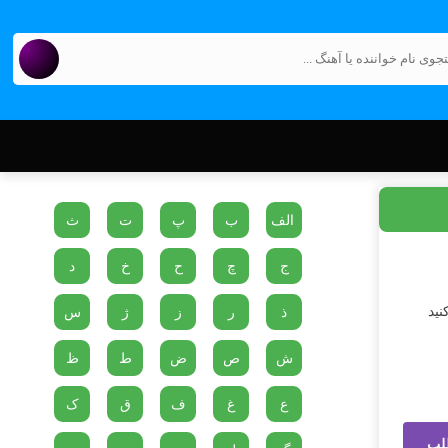
الف
ب
پ
ت
ث
ج
چ
ح
خ
د
نید
ذ
ر
ز
ژ
س
ش
ص
ض
ط
ظ
ع
غ
ف
ق
ک
لب