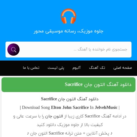
جلوه موزیک، رسانه موسیقی محور
صفحه اصلی
تک آهنگ
آلبوم
پلی لیست
تماس با ما
دانلود آهنگ التون جان Sacrifice
دانلود آهنگ التون جان Sacrifice
Elton John
Sacrifice
In
JelvehMusic |
| Download Song
در ادامه آهنگ Sacrifice کاری زیبا از
التون جان
را با سرعت عالی و
کیفیت بالا از جلوه موزیک دانلود کنید
♪ پخش آنلاین + متن ترانه Sacrifice التون جان ♪