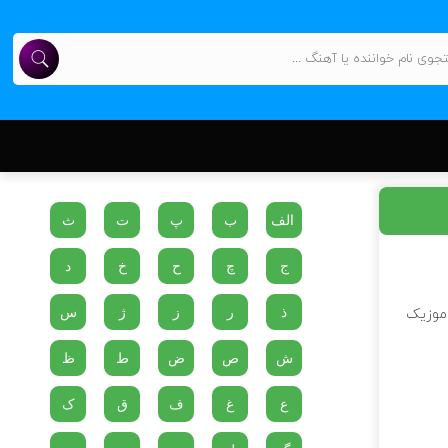
الف
ب
پ
ت
ث
ج
چ
ح
خ
د
ذ
ر
ز
ژ
س
 موزیک
ش
ص
ض
ط
ظ
ع
غ
ف
ق
ک