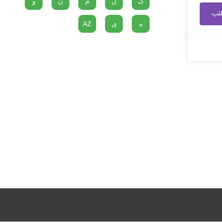
گ
ل
م
ن
و
طلب
ه
ی
AZ