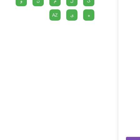
گ
ل
م
ن
و
ه
ی
AZ