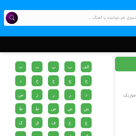
الف
ب
پ
ت
ث
ج
چ
ح
خ
د
ذ
ر
ز
ژ
س
 موزیک
ش
ص
ض
ط
ظ
ع
غ
ف
ق
ک