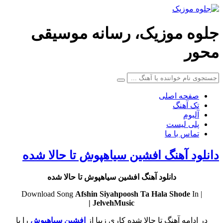
جلوه موزیک، رسانه موسیقی
محور
صفحه اصلی
تک آهنگ
آلبوم
پلی لیست
تماس با ما
دانلود آهنگ افشین سیاهپوش تا حالا شده
دانلود آهنگ افشین سیاهپوش تا حالا شده
Afshin Siyahpoosh
Ta Hala Shode
In
| Download Song
JelvehMusic |
در ادامه آهنگ تا حالا شده کاری زیبا از
افشین سیاهپوش
را با