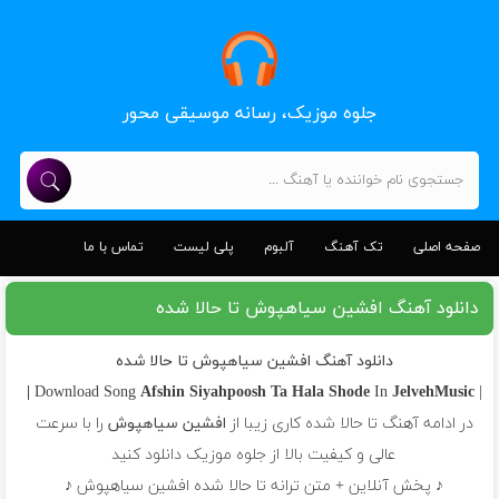
جلوه موزیک، رسانه موسیقی محور
صفحه اصلی
تک آهنگ
آلبوم
پلی لیست
تماس با ما
دانلود آهنگ افشین سیاهپوش تا حالا شده
دانلود آهنگ افشین سیاهپوش تا حالا شده
Afshin Siyahpoosh
Ta Hala Shode
In
JelvehMusic |
| Download Song
در ادامه آهنگ تا حالا شده کاری زیبا از
افشین سیاهپوش
را با سرعت
عالی و کیفیت بالا از جلوه موزیک دانلود کنید
♪ پخش آنلاین + متن ترانه تا حالا شده افشین سیاهپوش ♪