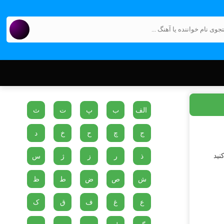
الف
ب
پ
ت
ث
ج
چ
ح
خ
د
نید
ذ
ر
ز
ژ
س
ش
ص
ض
ط
ظ
ع
غ
ف
ق
ک