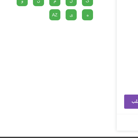
گ
ل
م
ن
و
ه
ی
AZ
لب