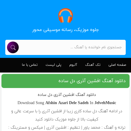
جلوه موزیک، رسانه موسیقی محور
صفحه اصلی
تک آهنگ
آلبوم
پلی لیست
تماس با ما
دانلود آهنگ افشین آذری دل ساده
دانلود آهنگ افشین آذری دل ساده
Download Song
Afshin Azari
Dele Sadeh
In
JelvehMusic
در ادامه آهنگ دل ساده کاری زیبا از افشین آذری را با سرعت عالی و
کیفیت بالا از جلوه موزیک دانلود کنید
ترانه و آهنگ : محمد یاور | تنظیم : افشین آذری | میکس و مسترینگ :