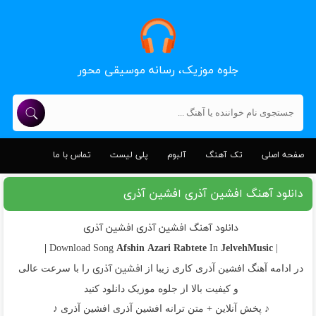
جلوه موزیک، رسانه موسیقی محور
صفحه اصلی
تک آهنگ
آلبوم
پلی لیست
تماس با ما
دانلود آهنگ افشین آذری افشین آذری
دانلود آهنگ افشین آذری افشین آذری
Afshin Azari
Rabtete
JelvehMusic |
In
| Download Song
افشین آذری
در ادامه آهنگ افشین آذری کاری زیبا از
را با سرعت عالی
و کیفیت بالا از جلوه موزیک دانلود کنید
♪ پخش آنلاین + متن ترانه افشین آذری افشین آذری ♪