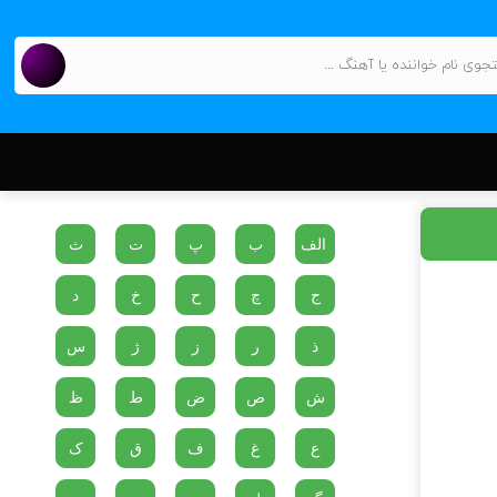
الف
ب
پ
ت
ث
ج
چ
ح
خ
د
ذ
ر
ز
ژ
س
ش
ص
ض
ط
ظ
ع
غ
ف
ق
ک