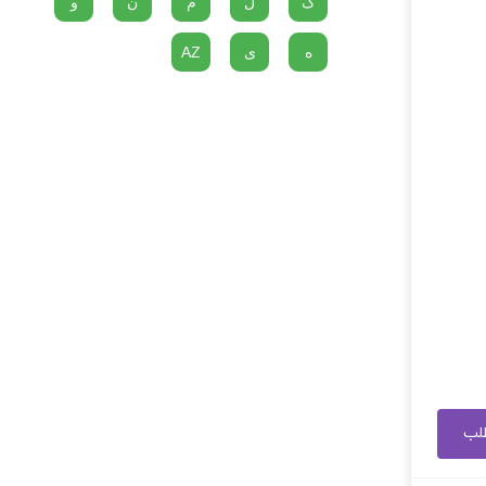
گ
ل
م
ن
و
ه
ی
AZ
طلب