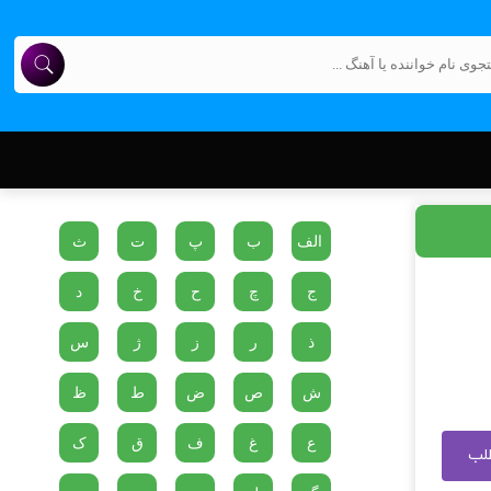
الف
ب
پ
ت
ث
ج
چ
ح
خ
د
ذ
ر
ز
ژ
س
ش
ص
ض
ط
ظ
ع
غ
ف
ق
ک
طلب