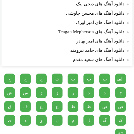
دانلود آهنگ های دیجی بیک
دانلود آهنگ های محسن چاوشی
دانلود آهنگ های امیر اورک
دانلود آهنگ های Teagan Mcpherson
دانلود آهنگ های امیر بهادر
دانلود آهنگ های حامد نیرومند
دانلود آهنگ های سعید مقدم
الف
ب
پ
ت
ث
ج
چ
ح
خ
د
ذ
ر
ز
ژ
س
ش
ص
ض
ط
ظ
ع
غ
ف
ق
ک
گ
ل
م
ن
و
ه
ی
AZ