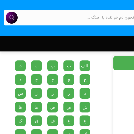
الف
ب
پ
ت
ث
ج
چ
ح
خ
د
ذ
ر
ز
ژ
س
ش
ص
ض
ط
ظ
ع
غ
ف
ق
ک