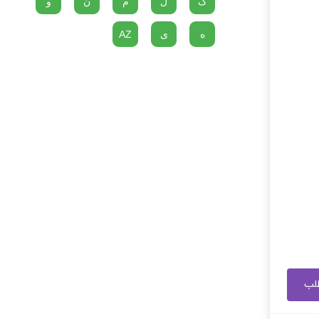
گ
ل
م
ن
و
ه
ی
AZ
طلب