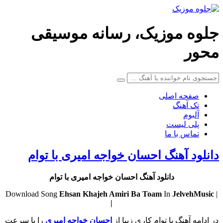
جلوه موزیک، رسانه موسیقی
محور
صفحه اصلی
تک آهنگ
آلبوم
پلی لیست
تماس با ما
دانلود آهنگ احسان خواجه امیری با توام
دانلود آهنگ احسان خواجه امیری با توام
Ehsan Khajeh Amiri
Ba Toam
In
JelvehMusic
| Download Song
|
در ادامه آهنگ با توام کاری زیبا از
احسان خواجه امیری
را با سرعت