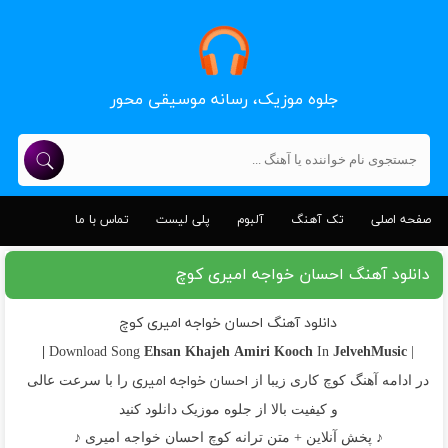
جلوه موزیک، رسانه موسیقی محور
صفحه اصلی
تک آهنگ
آلبوم
پلی لیست
تماس با ما
دانلود آهنگ احسان خواجه امیری کوچ
دانلود آهنگ احسان خواجه امیری کوچ
Ehsan Khajeh Amiri
Kooch
JelvehMusic |
In
| Download Song
احسان خواجه امیری
در ادامه آهنگ کوچ کاری زیبا از
را با سرعت عالی
و کیفیت بالا از جلوه موزیک دانلود کنید
♪ پخش آنلاین + متن ترانه کوچ احسان خواجه امیری ♪