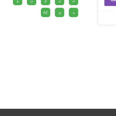
گ
ل
م
ن
و
ه
ی
AZ