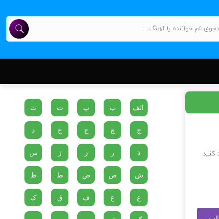
الف
ب
پ
ت
ث
ج
چ
ح
خ
د
ذ
ر
ز
ژ
س
 کنید
ش
ص
ض
ط
ظ
ع
غ
ف
ق
ک
لب