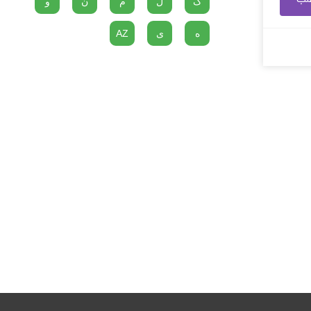
گ
ل
م
ن
و
ه
ی
AZ