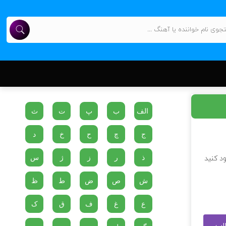
الف
ب
پ
ت
ث
ج
چ
ح
خ
د
ذ
ر
ز
ژ
س
ود کنید
ش
ص
ض
ط
ظ
ع
غ
ف
ق
ک
طلب