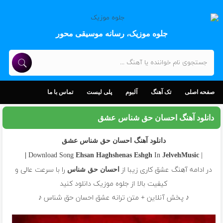
جلوه موزیک، رسانه موسیقی محور
صفحه اصلی
تک آهنگ
آلبوم
پلی لیست
تماس با ما
دانلود آهنگ احسان حق شناس عشق
دانلود آهنگ احسان حق شناس عشق
In
| Download Song
Ehsan Haghshenas
Eshgh
JelvehMusic |
در ادامه آهنگ عشق کاری زیبا از
را با سرعت عالی و
احسان حق شناس
کیفیت بالا از جلوه موزیک دانلود کنید
♪ پخش آنلاین + متن ترانه عشق احسان حق شناس ♪