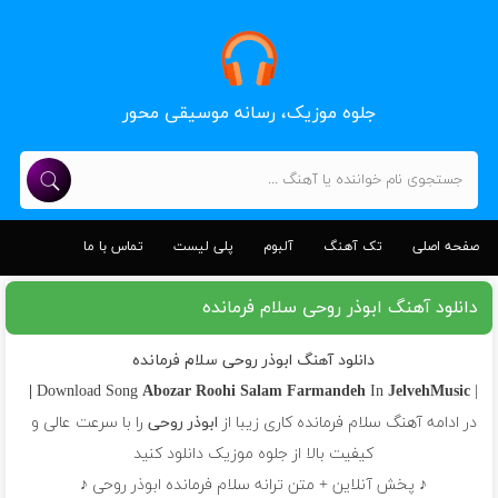
جلوه موزیک، رسانه موسیقی محور
صفحه اصلی
تک آهنگ
آلبوم
پلی لیست
تماس با ما
دانلود آهنگ ابوذر روحی سلام فرمانده
دانلود آهنگ ابوذر روحی سلام فرمانده
Abozar Roohi
Salam Farmandeh
In
JelvehMusic |
| Download Song
در ادامه آهنگ سلام فرمانده کاری زیبا از
ابوذر روحی
را با سرعت عالی و
کیفیت بالا از جلوه موزیک دانلود کنید
♪ پخش آنلاین + متن ترانه سلام فرمانده ابوذر روحی ♪