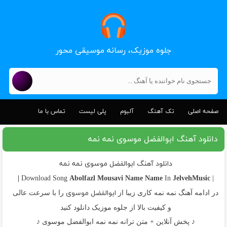
جلوه موزیک، رسانه موسیقی محور
صفحه اصلی
تک آهنگ
آلبوم
پلی لیست
تماس با ما
دانلود آهنگ ابوالفضل موسوی نمه نمه
دانلود آهنگ ابوالفضل موسوی نمه نمه
Abolfazl Mousavi
Name Name
JelvehMusic |
In
| Download Song
ابوالفضل موسوی
در ادامه آهنگ نمه نمه کاری زیبا از
را با سرعت عالی
و کیفیت بالا از جلوه موزیک دانلود کنید
♪ پخش آنلاین + متن ترانه نمه نمه ابوالفضل موسوی ♪